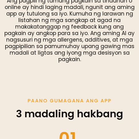
Ang pagpili ng tamang pagkain sa tindahan o
online ay hindi laging madali, ngunit ang aming
app ay tutulong sa iyo. Kumuha ng larawan ng
listahan ng mga sangkap at agad na
makakatanggap ng feedback kung ang
pagkain ay angkop para sa iyo. Ang aming AI ay
nagsusuri ng mga allergens, additives, at mga
pagpipilian sa pamumuhay upang gawing mas
madali at ligtas ang iyong mga desisyon sa
pagkain.
PAANO GUMAGANA ANG APP
3 madaling hakbang
01.