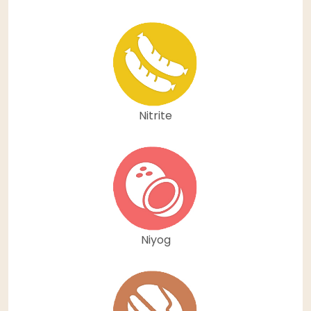
Nitrite
Niyog