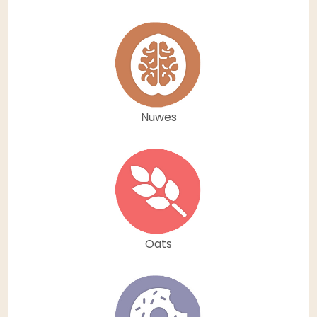
Nuwes
Oats