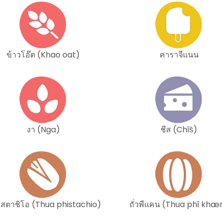
ข้าวโอ๊ต (Khao oat)
คาราจีแนน
งา (Nga)
ชีส (Chīs̄)
วพิสตาชิโอ (Thua phistachio)
ถั่วพีแคน (Thua phī khæ