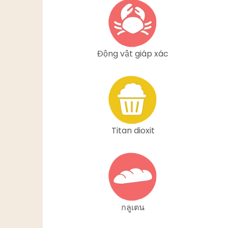
Động vật giáp xác
Titan dioxit
กลูเตน