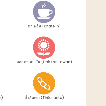
คาเฟอีน (Khāfeʹīn)
ดอกทานตะวัน (Dok tan tawan)
n)
ถั่วลันเตา (Thū̀a lanta)