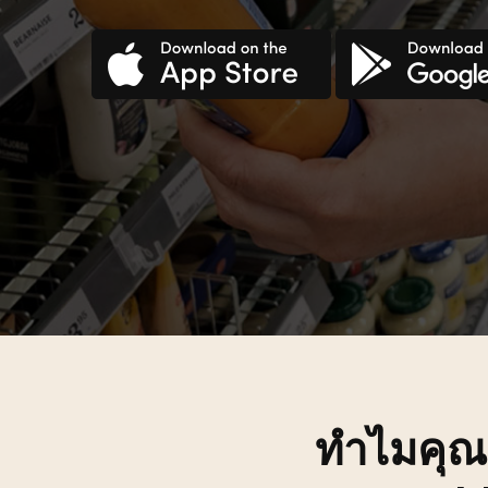
Croatian
Haitia
Czech
Hindi
Danish
Hungar
Dutch
ทำไมคุณ