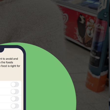
Samoan
Scots Gaelic
Serbian
Slovak
kmål
Slovene
norsk
Somali
Spanish
Swahili