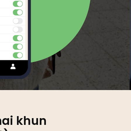
Swedish
Tagalog
Thai
Turkish
Uzbek
Vietnamese
mai khun