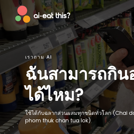
เราถาม AI
Afrikaans
Englis
ฉันสามารถกินอ
Albanian
Esper
Basque
Estoni
ได้ไหม?
Bosnian
Faroe
Breton
Finnish
Catalan
Frenc
ใช้ได้กับฉลากส่วนผสมทุกชนิดทั่วโลก (Chai 
Cornish
Galici
phom thuk chan tua lok)
Corsican
Germ