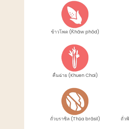
ข้าวโพด (K̄hāw phōd)
คื่นฉ่าย (Khuen Chai)
ถั่วบราซิล (Thụ̄a brāsil)
ถั่