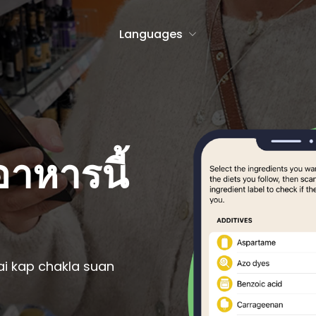
Languages
h
Icelandic
Malagasy
าหารนี้
anto
Indonesian
Malay
an
Irish
Maltese
se
Italian
Maori
Javanese
Norwegian Bo
h
Latin
Norwegian Ny
dai kap chakla suan
an
Latvian
Occitan
an
Lithuanian
Polish