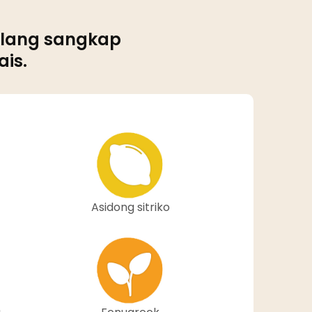
 ilang sangkap
is.
Asidong sitriko