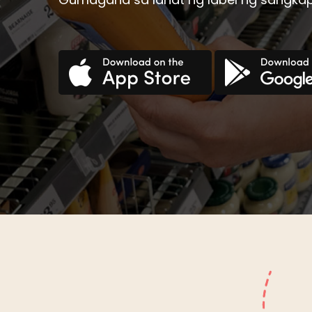
Croatian
Haitia
Czech
Hindi
Danish
Hungar
Dutch