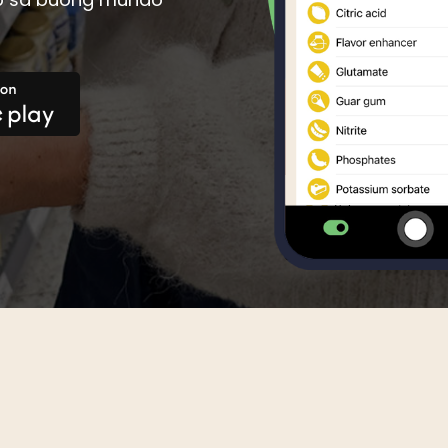
n Creole
Luxembourgish
Portuguese
Romanian
ian