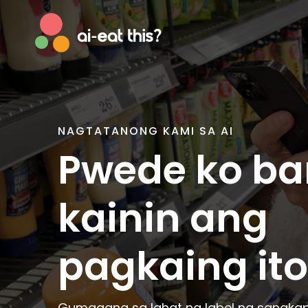
NAGTATANONG KAMI SA AI
Afrikaans
Englis
Pwede ko b
Albanian
Esper
Basque
Estoni
kainin ang
Bosnian
Faroe
Breton
Finnish
pagkaing ito
Catalan
Frenc
Cornish
Galici
Corsican
Germ
Gumagana sa lahat ng label ng sangk