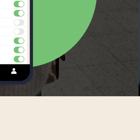
Swedish
Tagalog
Thai
Turkish
Uzbek
Vietnamese