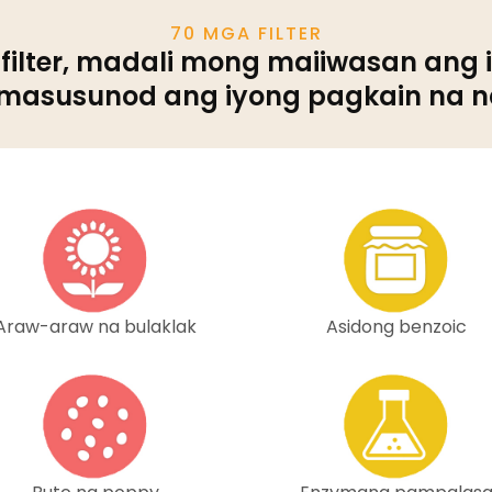
70 MGA FILTER
 filter, madali mong maiiwasan ang
 masusunod ang iyong pagkain na na
Araw-araw na bulaklak
Asidong benzoic