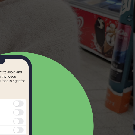
Samoan
Scots Gaelic
Serbian
Slovak
kmål
Slovene
norsk
Somali
Spanish
Swahili