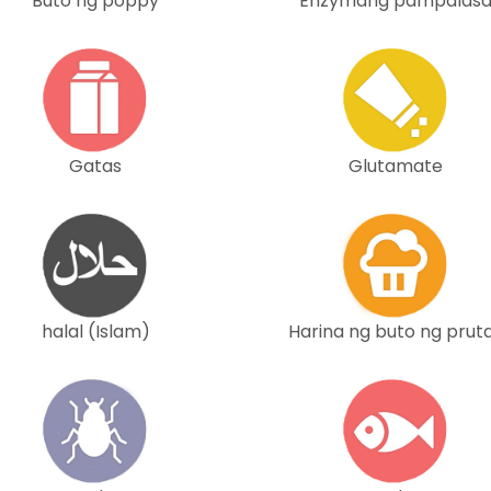
Buto ng poppy
Enzymang pampalas
Gatas
Glutamate
halal (Islam)
Harina ng buto ng prut