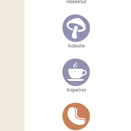
Hazelnut
Kabute
Kapeína