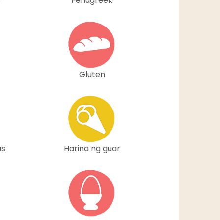
a
Fenugreek
Gluten
as
Harina ng guar