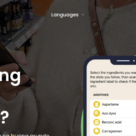
Languages
h
Icelandic
Malagasy
ang
anto
Indonesian
Malay
an
Irish
Maltese
se
Italian
Maori
Javanese
Norwegian Bo
?
h
Latin
Norwegian Ny
an
Latvian
Occitan
an
Lithuanian
Polish
ap sa buong mundo