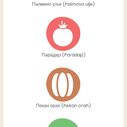
Палмино уље (Palmovo ulje)
Парадајз (Paradajz)
Пекан орах (Pekan orah)