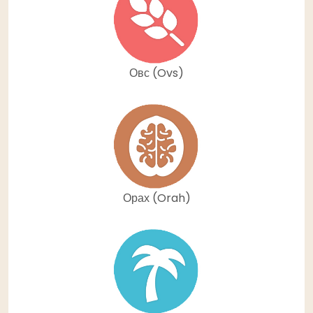
Овс (Ovs)
Орах (Orah)