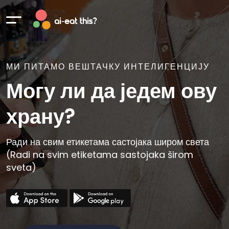
МИ ПИТАМО ВЕШТАЧКУ ИНТЕЛИГЕНЦИЈУ
Могу ли да једем ову
храну?
Ради на свим етикетама састојака широм света
(Radi na svim etiketama sastojaka širom
sveta)