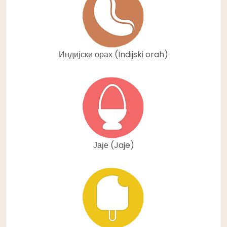
Индијски орах (Indijski orah)
Јаје (Jaje)