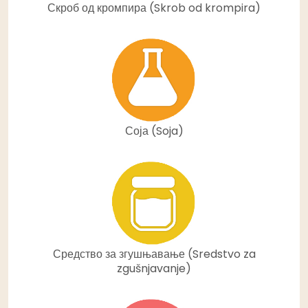
Скроб од кромпира (Skrob od krompira)
Соја (Soja)
Средство за згушњавање (Sredstvo za
zgušnjavanje)