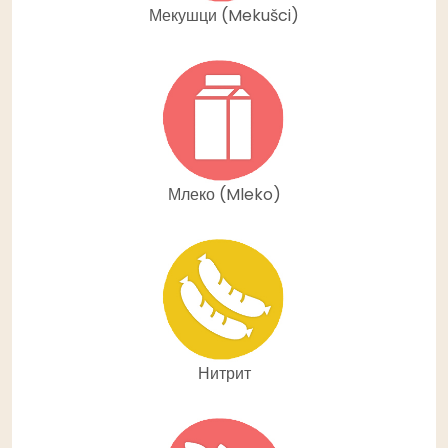
Мекушци (Mekušci)
Млеко (Mleko)
Нитрит