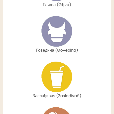
Гљива (Gljiva)
Говедина (Govedina)
Заслађивач (Zaslađivač)