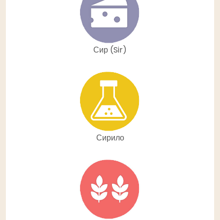
Сир (Sir)
Сирило