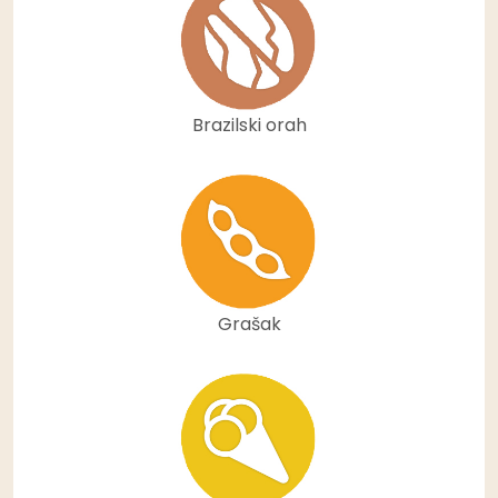
Brazilski orah
Grašak