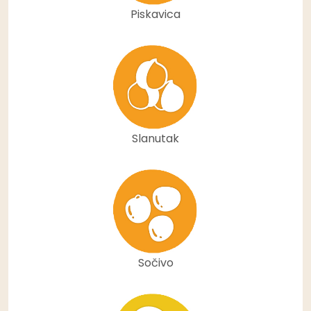
Piskavica
Slanutak
Sočivo