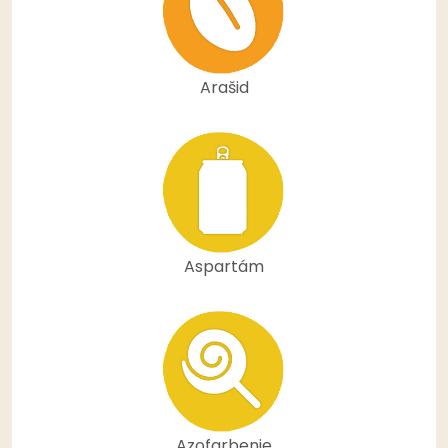
Arašid
Aspartám
Azofarbenie