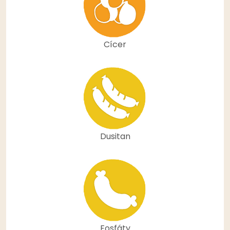
Cícer
Dusitan
Fosfáty