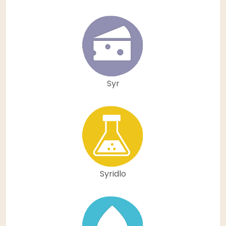
Syr
Syridlo