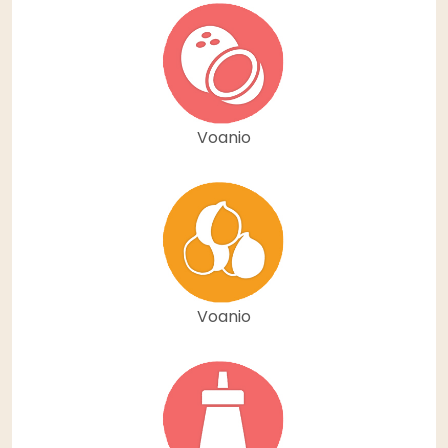
Voanio
Voanio