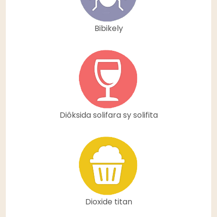
Bibikely
Diôksida solifara sy solifita
Dioxide titan