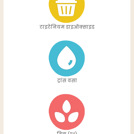
टाइटेनियम डाइऑक्साइड
ट्रांस वसा