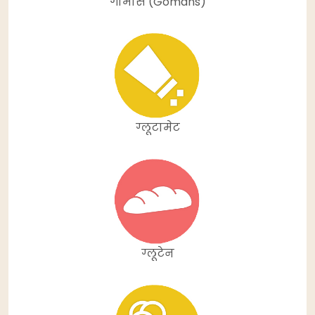
गोमांस (Gomans)
ग्लूटामेट
ग्लूटेन