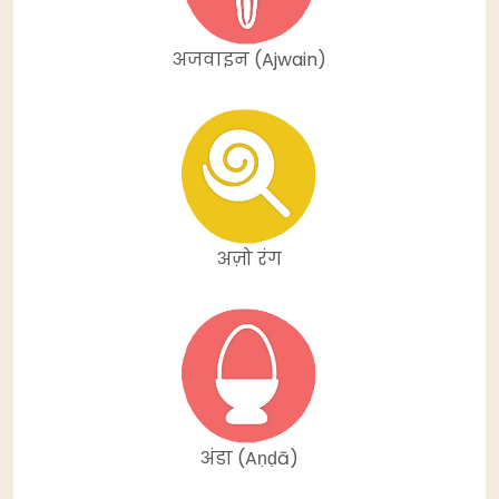
अजवाइन (Ajwain)
अज़ो रंग
अंडा (Aṇḍā)