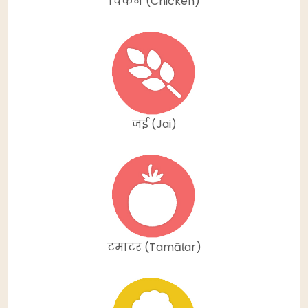
चिकन (Chicken)
जई (Jai)
टमाटर (Tamāṭar)