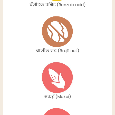
बेंज़ोइक एसिड (Benzoic acid)
ब्राजील नट (Brajīl nat)
मकई (Makai)