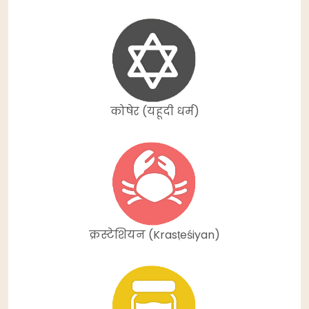
कोषेर (यहूदी धर्म)
क्रस्टेशियन (Krasṭeśiyan)