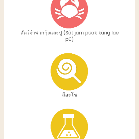
สัตว์จำพวกกุ้งและปู (Sàt jam pûak kûng lae
pû)
สีอะโซ