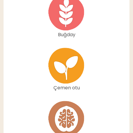
Buğday
Çemen otu