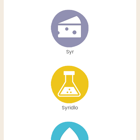
Syr
Syridlo