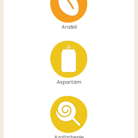
Arašid
Aspartám
Azofarbenie