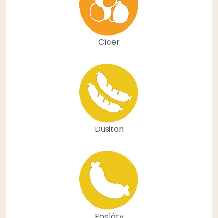
Cícer
Dusitan
Fosfáty