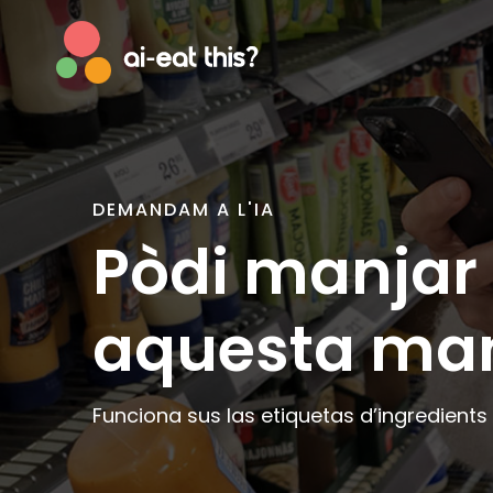
DEMANDAM A L'IA
Afrikaans
Englis
Pòdi manjar
Albanian
Esper
Basque
Estoni
aquesta man
Bosnian
Faroe
Breton
Finnish
Catalan
Frenc
Funciona sus las etiquetas d’ingredients
Cornish
Galici
Corsican
Germ