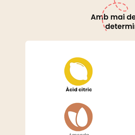
Amb mai de 7
determin
Àcid citric