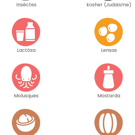
Insèctes
kosher (Judaïsme)
Lactòsa
Lensas
Molusques
Mostarda