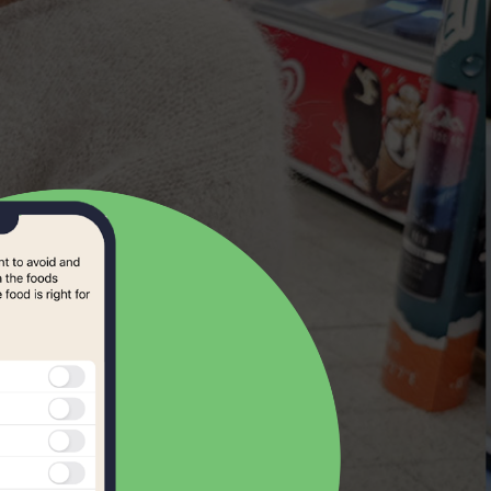
Samoan
Scots Gaelic
Serbian
Slovak
kmål
Slovene
norsk
Somali
Spanish
Swahili