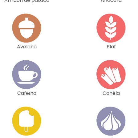
Amidon de pataca
Anacard
Avelana
Blat
Cafeïna
Canèla