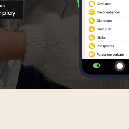
n Creole
Luxembourgish
Portuguese
Romanian
ian