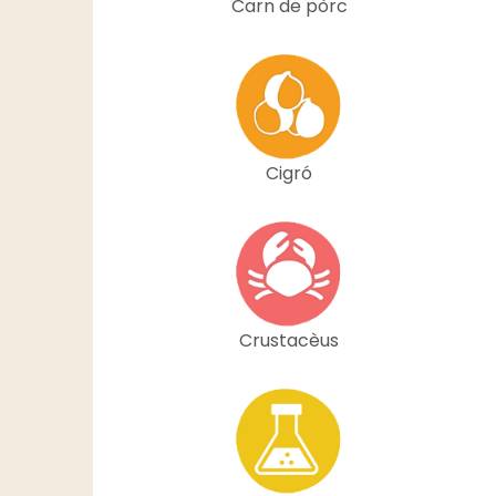
Carn de pòrc
Cigró
Crustacèus