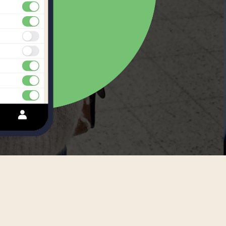
Swedish
Tagalog
Thai
Turkish
Uzbek
Vietnamese