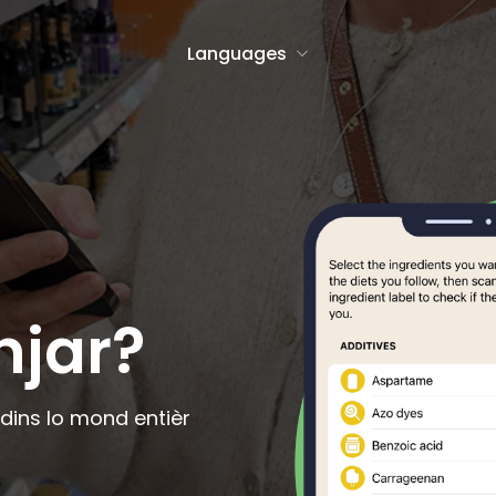
Languages
h
Icelandic
Malagasy
anto
Indonesian
Malay
an
Irish
Maltese
jar?
se
Italian
Maori
Javanese
Norwegian Bo
h
Latin
Norwegian Ny
 dins lo mond entièr
an
Latvian
Occitan
an
Lithuanian
Polish