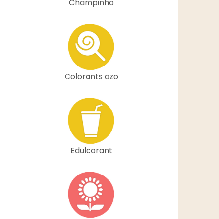
Champinhò
Colorants azo
Edulcorant