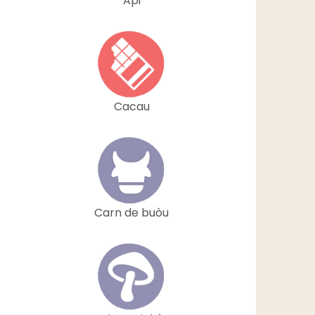
Api
Cacau
Carn de buòu