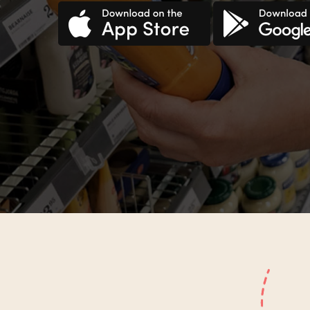
Croatian
Haitia
Czech
Hindi
Danish
Hungar
Dutch