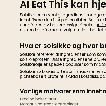
AI Eat This kan hj
Solsikke er en vanlig ingrediens i mange 
identifisere den i ingredienslister. Solsi
unngå den av helsemessige årsaker.
AI E
du kan ta informerte valg om kostholdet d
Hva er solsikke og hvor 
Solsikke refererer til ingredienser som kom
solsikkeprotein. Disse ingrediensene bruk
Solsikkeolje er spesielt populær som matol
Solsikkefrø brukes ofte som snacks eller s
plantebasert proteintilskudd i kosttilskud
Vanlige matvarer som innehol
Brød og bakervarer
Margarin og smør-erstatninger