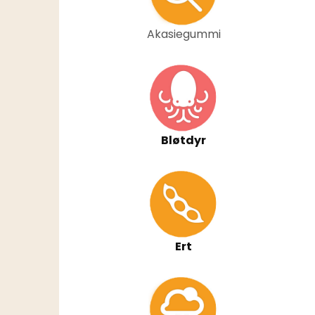
Akasiegummi
Bløtdyr
Ert