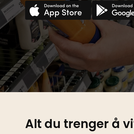
Croatian
Haitia
Czech
Hindi
Danish
Hungar
Dutch
Alt du trenger å 