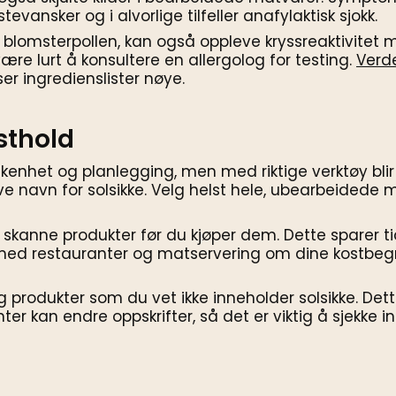
ansker og i alvorlige tilfeller anafylaktisk sjokk.
 blomsterpollen, kan også oppleve kryssreaktivitet 
være lurt å konsultere en allergolog for testing.
Verd
er ingredienslister nøye.
osthold
rvåkenhet og planlegging, men med riktige verktøy bli
ive navn for solsikke. Velg helst hele, ubearbeidede 
 å skanne produkter før du kjøper dem. Dette sparer
med restauranter og matservering om dine kostbegr
g produkter som du vet ikke inneholder solsikke. De
nter kan endre oppskrifter, så det er viktig å sjekke 