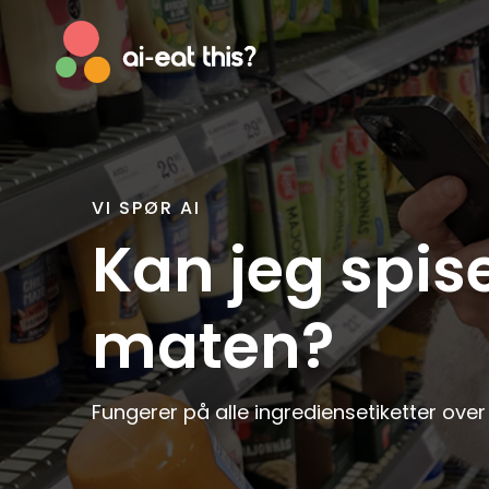
VI SPØR AI
Afrikaans
Englis
Kan jeg spis
Albanian
Esper
Basque
Estoni
maten?
Bosnian
Faroe
Breton
Finnish
Catalan
Frenc
Fungerer på alle ingrediensetiketter over
Cornish
Galici
Corsican
Germ