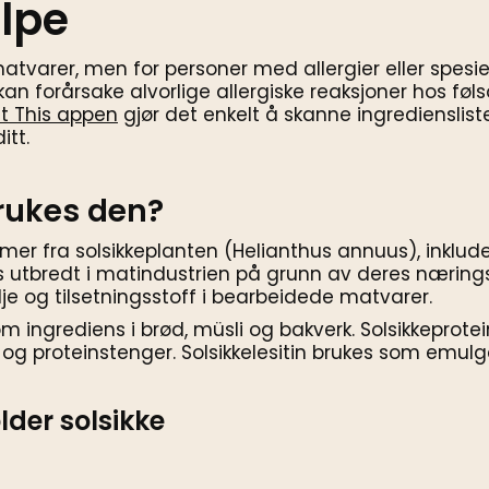
elpe
matvarer, men for personer med allergier eller spes
kke kan forårsake alvorlige allergiske reaksjoner hos
at This appen
gjør det enkelt å skanne ingredienslister
itt.
brukes den?
mer fra solsikkeplanten (Helianthus annuus), inkludert
es utbredt i matindustrien på grunn av deres næring
je og tilsetningsstoff i bearbeidede matvarer.
om ingrediens i brød, müsli og bakverk. Solsikkeprote
d og proteinstenger. Solsikkelesitin brukes som emulg
der solsikke