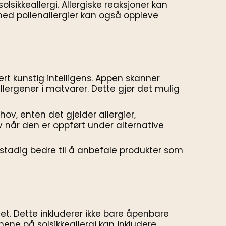
olsikkeallergi. Allergiske reaksjoner kan
med pollenallergier kan også oppleve
t kunstig intelligens. Appen skanner
llergener i matvarer. Dette gjør det mulig
hov, enten det gjelder allergier,
lv når den er oppført under alternative
r stadig bedre til å anbefale produkter som
det. Dette inkluderer ikke bare åpenbare
mene på solsikkeallergi kan inkludere