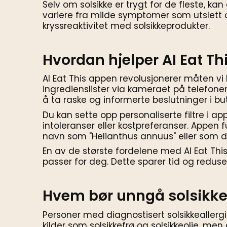
Selv om solsikke er trygt for de fleste, kan
variere fra milde symptomer som utslett o
kryssreaktivitet med solsikkeprodukter.
Hvordan hjelper AI Eat Th
AI Eat This appen revolusjonerer måten vi
ingredienslister via kameraet på telefonen
å ta raske og informerte beslutninger i but
Du kan sette opp personaliserte filtre i ap
intoleranser eller kostpreferanser. Appen f
navn som "Helianthus annuus" eller som 
En av de største fordelene med AI Eat This
passer for deg. Dette sparer tid og redusere
Hvem bør unngå solsikk
Personer med diagnostisert solsikkeallergi
kilder som solsikkefrø og solsikkeolje, me