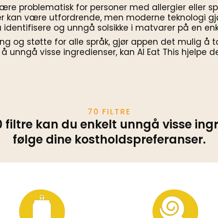
ære problematisk for personer med allergier eller sp
an være utfordrende, men moderne teknologi gjør 
 identifisere og unngå solsikke i matvarer på en enk
ing og støtte for alle språk, gjør appen det mulig å t
er å unngå visse ingredienser, kan AI Eat This hjelpe
70 FILTRE
 filtre kan du enkelt unngå visse ing
følge dine kostholdspreferanser.