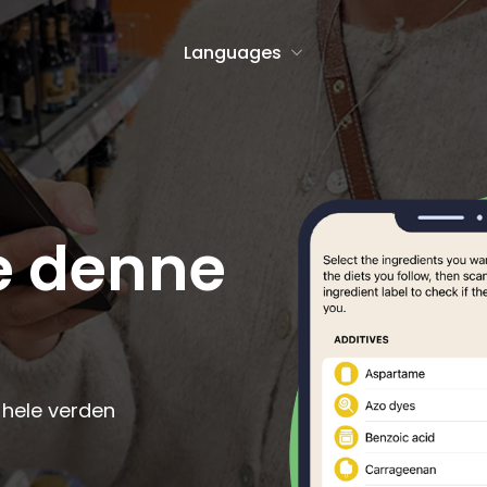
Languages
h
Icelandic
Malagasy
e denne
anto
Indonesian
Malay
an
Irish
Maltese
se
Italian
Maori
Javanese
Norwegian Bo
h
Latin
Norwegian Ny
 hele verden
an
Latvian
Occitan
an
Lithuanian
Polish