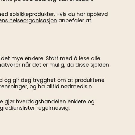
med solsikkeprodukter. Hvis du har opplevd
ens helseorganisasjon
anbefaler at
r det mye enklere. Start med å lese alle
matvarer når det er mulig, da disse sjelden
 tid og gir deg trygghet om at produktene
ensninger, og ha alltid nødmedisin
tte gjør hverdagshandelen enklere og
ingredienslister regelmessig.