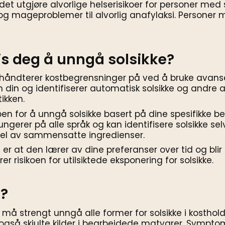
 det utgjøre alvorlige helserisikoer for personer med s
g mageproblemer til alvorlig anafylaksi. Personer 
is deg å unngå solsikke?
 håndterer kostbegrensninger på ved å bruke avanser
 din og identifiserer automatisk solsikke og andre a
ikken.
pen for å unngå solsikke basert på dine spesifikke be
ungerer på alle språk og kan identifisere solsikke se
del av sammensatte ingredienser.
 er at den lærer av dine preferanser over tid og bli
r risikoen for utilsiktede eksponering for solsikke.
e?
 må strengt unngå alle former for solsikke i kosthol
n også skjulte kilder i bearbeidede matvarer. Sympto