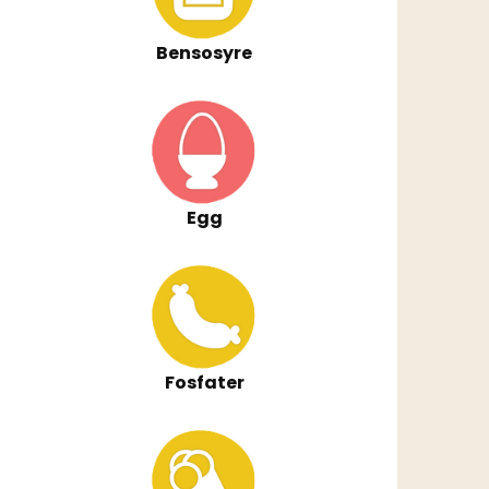
Bensosyre
Egg
Fosfater