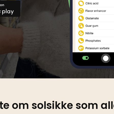
n Creole
Luxembourgish
Portuguese
Romanian
ian
vite om solsikke som a