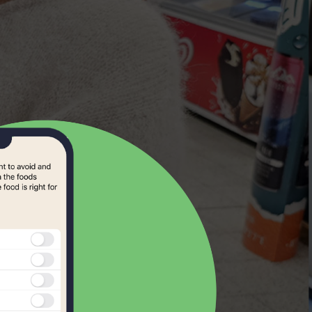
Samoan
Scots Gaelic
Serbian
Slovak
kmål
Slovene
norsk
Somali
Spanish
Swahili