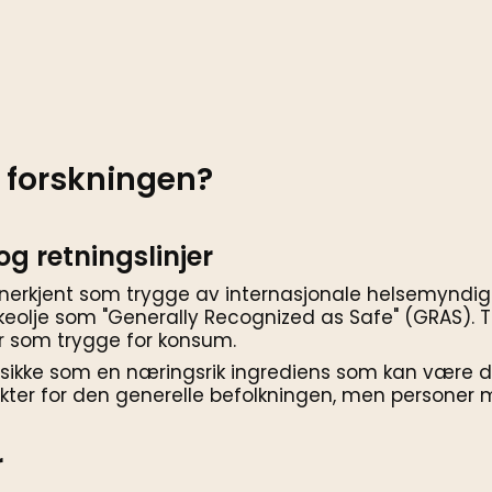
r forskningen?
g retningslinjer
 anerkjent som trygge av internasjonale helsemyndi
sikkeolje som "Generally Recognized as Safe" (GRAS). 
r som trygge for konsum.
ikke som en næringsrik ingrediens som kan være del
ukter for den generelle befolkningen, men personer 
r