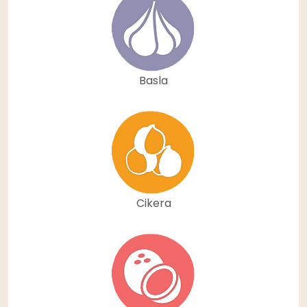
Basla
Cikera