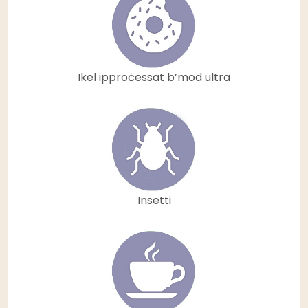
Ikel ipproċessat b’mod ultra
Insetti