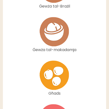
Ġewża tal-Brażil
Ġewża tal-makadamja
Għads