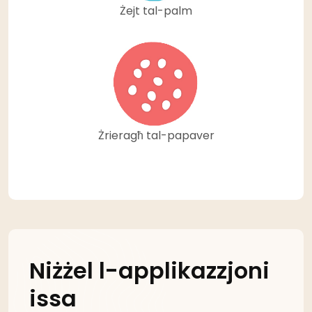
Żejt tal-palm
Żrieragħ tal-papaver
Niżżel l-applikazzjoni
issa