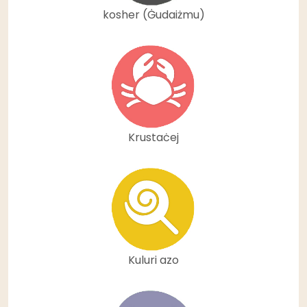
kosher (Ġudaiżmu)
Krustaċej
Kuluri azo