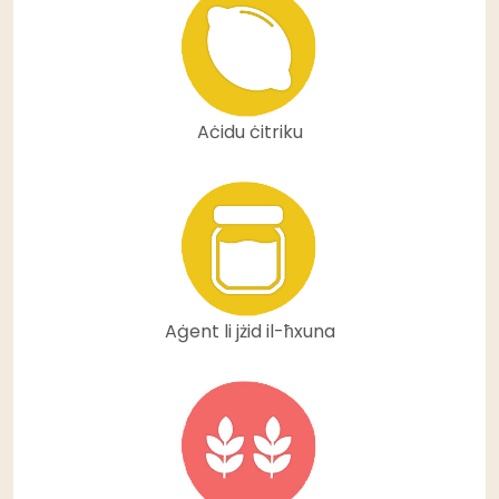
Aċidu ċitriku
Aġent li jżid il-ħxuna