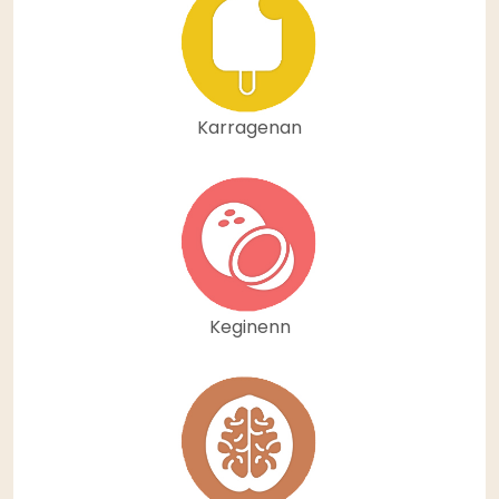
Karragenan
Keginenn