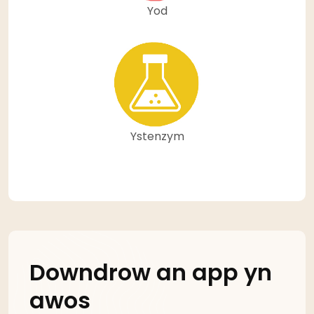
Yod
Ystenzym
Downdrow an app yn
awos