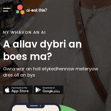
NY WHAVON AN AI
A allav dybri an
boes ma?
Gwra war an holl etykedhennow meteryow
dres oll an bys