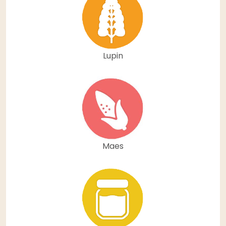
Lupin
Maes