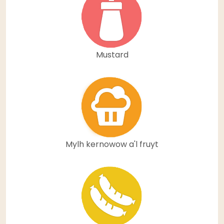
Mustard
Mylh kernowow a'l fruyt