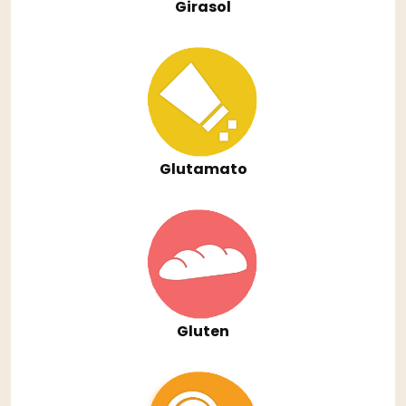
Girasol
Glutamato
Gluten