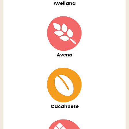
Avellana
Avena
Cacahuete