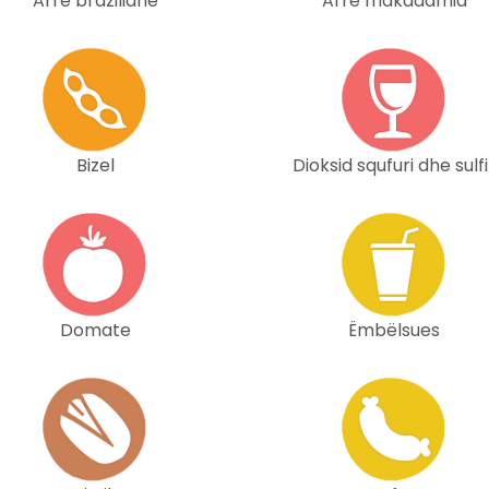
Arrë braziliane
Arrë makadamia
Bizel
Dioksid squfuri dhe sulfi
Domate
Ëmbëlsues