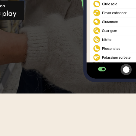
n Creole
Luxembourgish
Portuguese
Romanian
ian