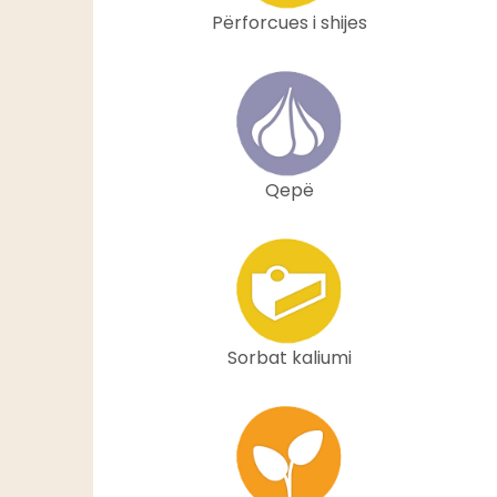
Përforcues i shijes
Qepë
Sorbat kaliumi