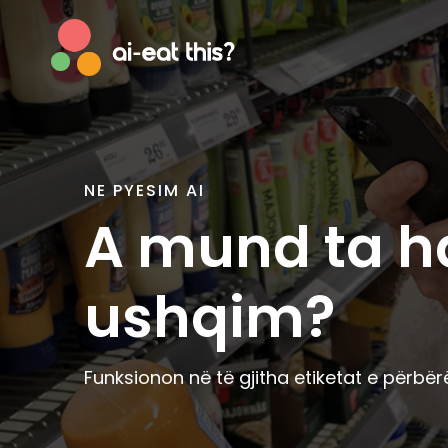
NE PYESIM AI
Afrikaans
Englis
A mund ta h
Albanian
Esper
Basque
Estoni
ushqim?
Bosnian
Faroe
Breton
Finnish
Catalan
Frenc
Funksionon në të gjitha etiketat e përbë
Cornish
Galici
Corsican
Germ