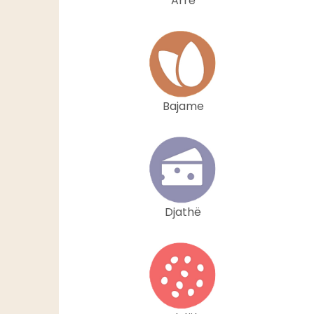
Arrë
Bajame
Djathë