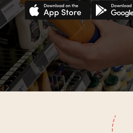
Croatian
Haitia
Czech
Hindi
Danish
Hungar
Dutch