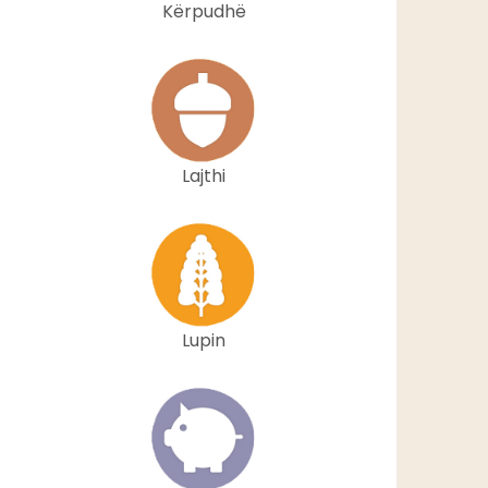
Kërpudhë
Lajthi
Lupin