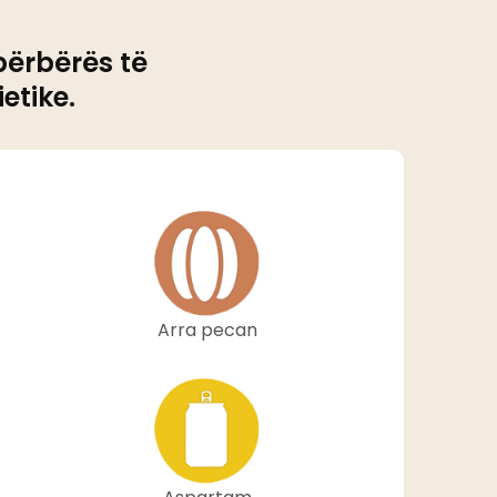
përbërës të
etike.
Arra pecan