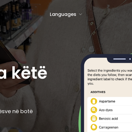
Languages
h
Icelandic
Malagasy
a këtë
anto
Indonesian
Malay
an
Irish
Maltese
se
Italian
Maori
Javanese
Norwegian Bo
h
Latin
Norwegian Ny
rësve në botë
an
Latvian
Occitan
an
Lithuanian
Polish