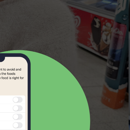
Samoan
Scots Gaelic
Serbian
Slovak
kmål
Slovene
norsk
Somali
Spanish
Swahili