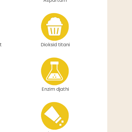
Aspartam
t
Dioksid titani
Enzim djathi