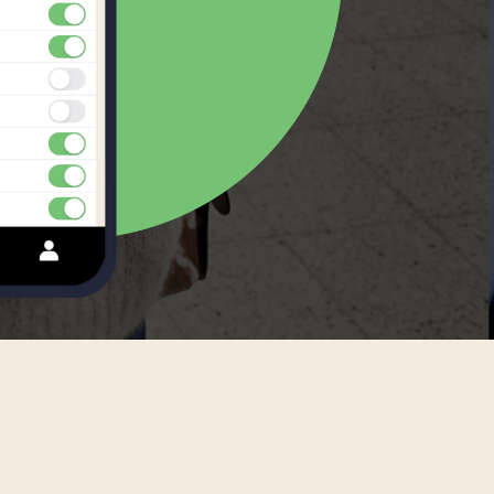
Swedish
Tagalog
Thai
Turkish
Uzbek
Vietnamese