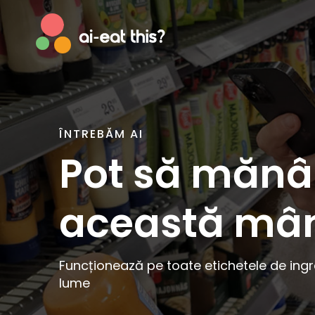
ÎNTREBĂM AI
Afrikaans
Englis
Pot să măn
Albanian
Esper
Basque
Estoni
această mâ
Bosnian
Faroe
Breton
Finnish
Catalan
Frenc
Funcționează pe toate etichetele de ingr
Cornish
Galici
lume
Corsican
Germ