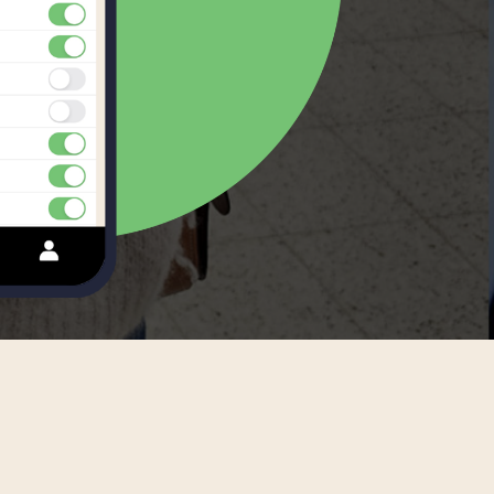
Swedish
Tagalog
Thai
Turkish
Uzbek
Vietnamese