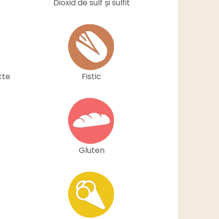
Dioxid de sulf și sulfit
cte
Fistic
Gluten