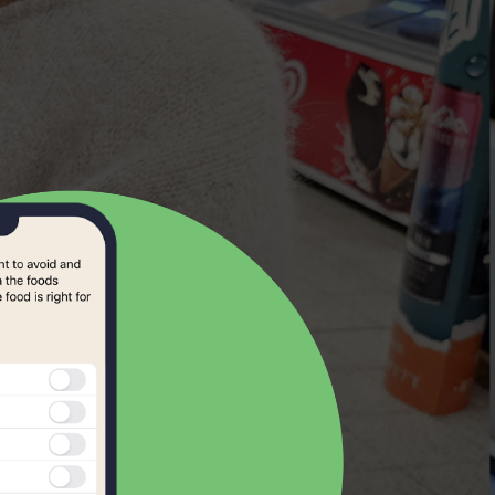
Samoan
Scots Gaelic
Serbian
Slovak
kmål
Slovene
norsk
Somali
Spanish
Swahili