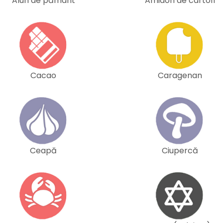
Alun de pământ
Amidon de cartofi
Cacao
Caragenan
Ceapă
Ciupercă