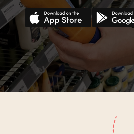
Croatian
Haitia
Czech
Hindi
Danish
Hungar
Dutch