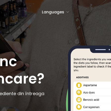
Languages
h
Icelandic
Malagasy
ânc
anto
Indonesian
Malay
an
Irish
Maltese
ncare?
se
Italian
Maori
Javanese
Norwegian Bo
h
Latin
Norwegian Ny
ediente din întreaga
an
Latvian
Occitan
an
Lithuanian
Polish