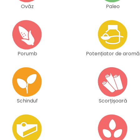
Ovăz
Paleo
Porumb
Potențiator de aromă
Schinduf
Scorțișoară