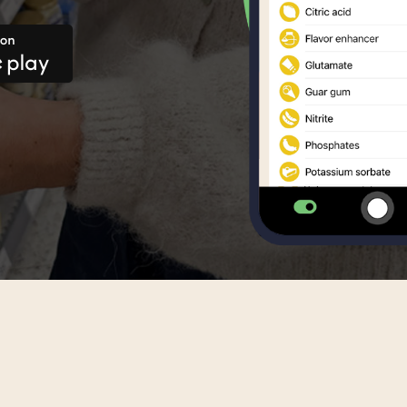
n Creole
Luxembourgish
Portuguese
Romanian
ian