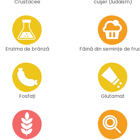
Crustacee
cuşer (Iudaism)
Enzima de brânză
Făină din semințe de fru
Fosfați
Glutamat